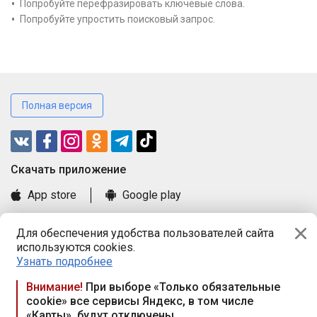
Попробуйте перефразировать ключевые слова.
Попробуйте упростить поисковый запрос.
Полная версия
Cкачать приложение
App store
Google play
Часто задаваемые вопросы
Для обеспечения удобства пользователей сайта
Книга замечаний и предложений
используются cookies.
Правила и документы
Узнать подробнее
Praca.by © 2000—2026, ООО «ПРАЦА БАЙ»
Внимание!
При выборе «Только обязательные
cookie» все сервисы Яндекс, в том числе
Республика Беларусь, 220114, г. Минск, пр-т Независимости
«Карты», будут отключены
117а, пом. № 9.