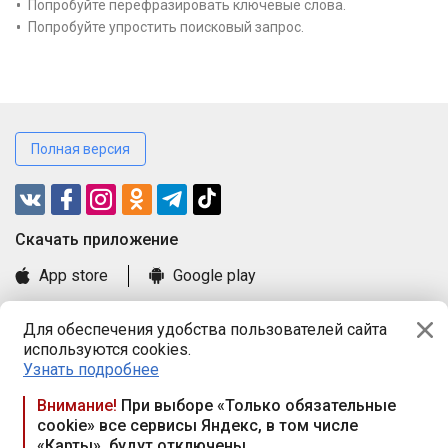
Попробуйте перефразировать ключевые слова.
Попробуйте упростить поисковый запрос.
Полная версия
Cкачать приложение
App store
Google play
Часто задаваемые вопросы
Для обеспечения удобства пользователей сайта
Книга замечаний и предложений
используются cookies.
Правила и документы
Узнать подробнее
Praca.by © 2000—2026, ООО «ПРАЦА БАЙ»
Внимание!
При выборе «Только обязательные
cookie» все сервисы Яндекс, в том числе
Республика Беларусь, 220114, г. Минск, пр-т Независимости
«Карты», будут отключены
117а, пом. № 9.