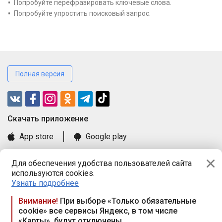
Попробуйте перефразировать ключевые слова.
Попробуйте упростить поисковый запрос.
Полная версия
Cкачать приложение
App store
Google play
Часто задаваемые вопросы
Для обеспечения удобства пользователей сайта
Книга замечаний и предложений
используются cookies.
Правила и документы
Узнать подробнее
Praca.by © 2000—2026, ООО «ПРАЦА БАЙ»
Внимание!
При выборе «Только обязательные
cookie» все сервисы Яндекс, в том числе
Республика Беларусь, 220114, г. Минск, пр-т Независимости
«Карты», будут отключены
117а, пом. № 9.