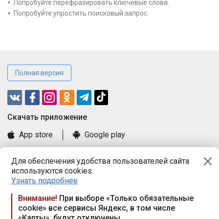
Попробуйте перефразировать ключевые слова.
Попробуйте упростить поисковый запрос.
Полная версия
Cкачать приложение
App store
Google play
Часто задаваемые вопросы
Для обеспечения удобства пользователей сайта
Книга замечаний и предложений
используются cookies.
Правила и документы
Узнать подробнее
Praca.by © 2000—2026, ООО «ПРАЦА БАЙ»
Внимание!
При выборе «Только обязательные
cookie» все сервисы Яндекс, в том числе
Республика Беларусь, 220114, г. Минск, пр-т Независимости
«Карты», будут отключены
117а, пом. № 9.