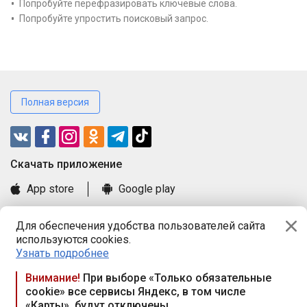
Попробуйте перефразировать ключевые слова.
Попробуйте упростить поисковый запрос.
Полная версия
Cкачать приложение
App store
Google play
Часто задаваемые вопросы
Для обеспечения удобства пользователей сайта
Книга замечаний и предложений
используются cookies.
Правила и документы
Узнать подробнее
Praca.by © 2000—2026, ООО «ПРАЦА БАЙ»
Внимание!
При выборе «Только обязательные
cookie» все сервисы Яндекс, в том числе
Республика Беларусь, 220114, г. Минск, пр-т Независимости
«Карты», будут отключены
117а, пом. № 9.