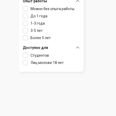
Опыт работы
Раков
Шклов
Можно без опыта работы
Ратомка
До 1 года
Самохваловичи
1-3 года
Сеница
3-5 лет
Слуцк
Более 5 лет
Смиловичи
Смолевичи
Доступно для
Солигорск
Студентов
Старые Дороги
Лиц моложе 18 лет
Столбцы
Тарасово
Узда
Фаниполь
Червень
Щомыслица