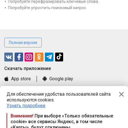
Попробуйте перефразировать ключевые слова.
Попробуйте упростить поисковый запрос.
Полная версия
Cкачать приложение
App store
Google play
Часто задаваемые вопросы
Для обеспечения удобства пользователей сайта
Книга замечаний и предложений
используются cookies.
Правила и документы
Узнать подробнее
Praca.by © 2000—2026, ООО «ПРАЦА БАЙ»
Внимание!
При выборе «Только обязательные
cookie» все сервисы Яндекс, в том числе
Республика Беларусь, 220114, г. Минск, пр-т Независимости
«Карты», будут отключены
117а, пом. № 9.