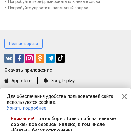
Попробуйте перефразировать ключевые слова.
Попробуйте упростить поисковый запрос.
Полная версия
Cкачать приложение
App store
Google play
Часто задаваемые вопросы
Для обеспечения удобства пользователей сайта
Книга замечаний и предложений
используются cookies.
Правила и документы
Узнать подробнее
Praca.by © 2000—2026, ООО «ПРАЦА БАЙ»
Внимание!
При выборе «Только обязательные
cookie» все сервисы Яндекс, в том числе
Республика Беларусь, 220114, г. Минск, пр-т Независимости
«Карты», будут отключены
117а, пом. № 9.