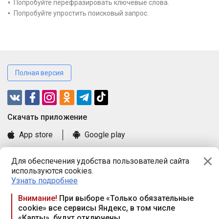
Попробуйте перефразировать ключевые слова.
Попробуйте упростить поисковый запрос.
Полная версия
Cкачать приложение
App store
Google play
Часто задаваемые вопросы
Для обеспечения удобства пользователей сайта
Книга замечаний и предложений
используются cookies.
Правила и документы
Узнать подробнее
Praca.by © 2000—2026, ООО «ПРАЦА БАЙ»
Внимание!
При выборе «Только обязательные
cookie» все сервисы Яндекс, в том числе
Республика Беларусь, 220114, г. Минск, пр-т Независимости
«Карты», будут отключены
117а, пом. № 9.