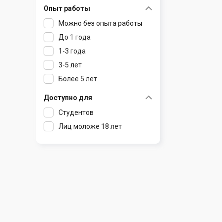
Опыт работы
Раков
Шклов
Можно без опыта работы
Ратомка
До 1 года
Самохваловичи
1-3 года
Сеница
3-5 лет
Слуцк
Более 5 лет
Смиловичи
Смолевичи
Доступно для
Солигорск
Студентов
Старые Дороги
Лиц моложе 18 лет
Столбцы
Тарасово
Узда
Фаниполь
Червень
Щомыслица