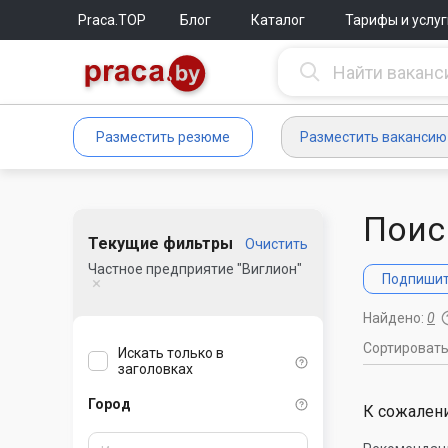
Praca.TOP
Блог
Каталог
Тарифы и услуг
Разместить резюме
Разместить вакансию
Поис
Текущие фильтры
Очистить
Частное предприятие "Виглион"
Подпишите
Найдено:
0
Сортироват
Искать только в
заголовках
Город
К сожалени