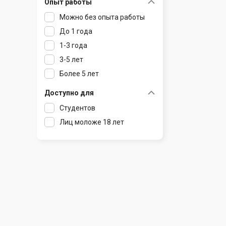
Опыт работы
Раков
Шклов
Можно без опыта работы
Ратомка
До 1 года
Самохваловичи
1-3 года
Сеница
3-5 лет
Слуцк
Более 5 лет
Смиловичи
Смолевичи
Доступно для
Солигорск
Студентов
Старые Дороги
Лиц моложе 18 лет
Столбцы
Тарасово
Узда
Фаниполь
Червень
Щомыслица