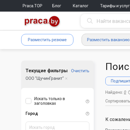
Praca.TOP
Блог
Каталог
Тарифы и услуг
Разместить резюме
Разместить вакансию
Поис
Текущие фильтры
Очистить
ООО "ЩучинГранит"
Подпишите
Найдено:
0
Искать только в
Сортироват
заголовках
Город
К сожалени