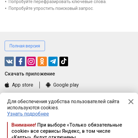
Попробуйте перефразировать ключевые слова.
Попробуйте упростить поисковый запрос.
Полная версия
Cкачать приложение
App store
Google play
Часто задаваемые вопросы
Для обеспечения удобства пользователей сайта
Книга замечаний и предложений
используются cookies.
Правила и документы
Узнать подробнее
Praca.by © 2000—2026, ООО «ПРАЦА БАЙ»
Внимание!
При выборе «Только обязательные
cookie» все сервисы Яндекс, в том числе
Республика Беларусь, 220114, г. Минск, пр-т Независимости
«Карты», будут отключены
117а, пом. № 9.