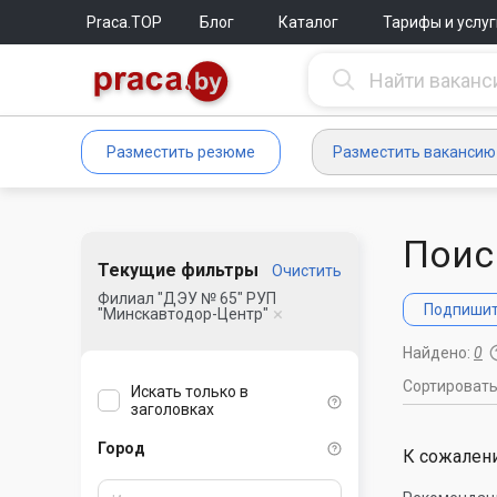
Praca.TOP
Блог
Каталог
Тарифы и услуг
Разместить резюме
Разместить вакансию
Поис
Текущие фильтры
Очистить
Филиал "ДЭУ № 65" РУП
Подпишите
"Минскавтодор-Центр"
Найдено:
0
Сортироват
Искать только в
заголовках
Город
К сожалени