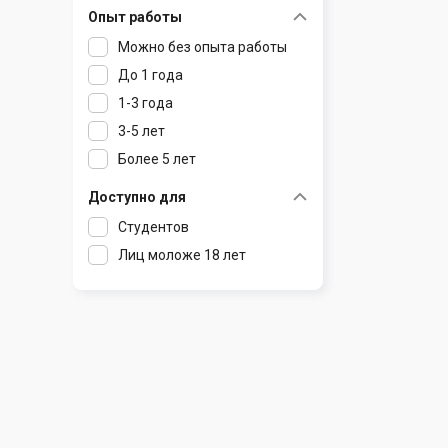
Опыт работы
Раков
Шклов
Можно без опыта работы
Ратомка
До 1 года
Самохваловичи
1-3 года
Сеница
3-5 лет
Слуцк
Более 5 лет
Смиловичи
Смолевичи
Доступно для
Солигорск
Студентов
Старые Дороги
Лиц моложе 18 лет
Столбцы
Тарасово
Узда
Фаниполь
Червень
Щомыслица