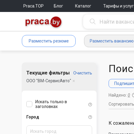
Praca.TOP
Блог
Каталог
Тарифы и услуг
Разместить резюме
Разместить вакансию
Поис
Текущие фильтры
Очистить
ООО "ВМ-СервисАвто"
Подпишите
Найдено:
0
Искать только в
Сортироват
заголовках
Город
К сожалени