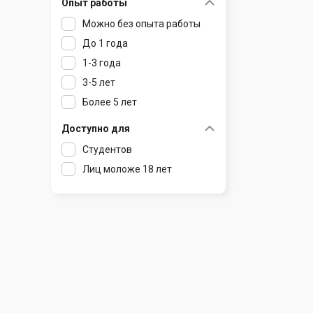
Опыт работы
Раков
Шклов
Можно без опыта работы
Ратомка
До 1 года
Самохваловичи
1-3 года
Сеница
3-5 лет
Слуцк
Более 5 лет
Смиловичи
Смолевичи
Доступно для
Солигорск
Студентов
Старые Дороги
Лиц моложе 18 лет
Столбцы
Тарасово
Узда
Фаниполь
Червень
Щомыслица