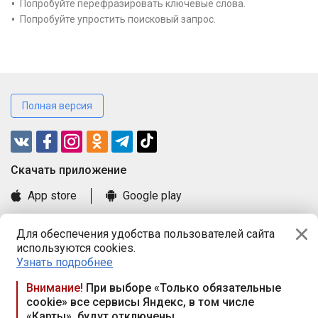
Попробуйте перефразировать ключевые слова.
Попробуйте упростить поисковый запрос.
Полная версия
Cкачать приложение
App store
Google play
Часто задаваемые вопросы
Для обеспечения удобства пользователей сайта
Книга замечаний и предложений
используются cookies.
Правила и документы
Узнать подробнее
Praca.by © 2000—2026, ООО «ПРАЦА БАЙ»
Внимание!
При выборе «Только обязательные
cookie» все сервисы Яндекс, в том числе
Республика Беларусь, 220114, г. Минск, пр-т Независимости
«Карты», будут отключены
117а, пом. № 9.