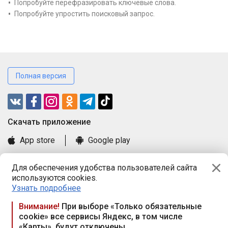
Попробуйте перефразировать ключевые слова.
Попробуйте упростить поисковый запрос.
Полная версия
Cкачать приложение
App store
Google play
Часто задаваемые вопросы
Для обеспечения удобства пользователей сайта
Книга замечаний и предложений
используются cookies.
Правила и документы
Узнать подробнее
Praca.by © 2000—2026, ООО «ПРАЦА БАЙ»
Внимание!
При выборе «Только обязательные
cookie» все сервисы Яндекс, в том числе
Республика Беларусь, 220114, г. Минск, пр-т Независимости
«Карты», будут отключены
117а, пом. № 9.