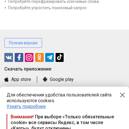
Попробуйте перефразировать ключевые слова.
Попробуйте упростить поисковый запрос.
Полная версия
Cкачать приложение
App store
Google play
Часто задаваемые вопросы
Для обеспечения удобства пользователей сайта
Книга замечаний и предложений
используются cookies.
Правила и документы
Узнать подробнее
Praca.by © 2000—2026, ООО «ПРАЦА БАЙ»
Внимание!
При выборе «Только обязательные
cookie» все сервисы Яндекс, в том числе
Республика Беларусь, 220114, г. Минск, пр-т Независимости
«Карты», будут отключены
117а, пом. № 9.