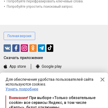
Попробуйте перефразировать ключевые слова.
Попробуйте упростить поисковый запрос.
Полная версия
Cкачать приложение
App store
Google play
Часто задаваемые вопросы
Для обеспечения удобства пользователей сайта
Книга замечаний и предложений
используются cookies.
Правила и документы
Узнать подробнее
Praca.by © 2000—2026, ООО «ПРАЦА БАЙ»
Внимание!
При выборе «Только обязательные
cookie» все сервисы Яндекс, в том числе
Республика Беларусь, 220114, г. Минск, пр-т Независимости
«Карты», будут отключены
117а, пом. № 9.