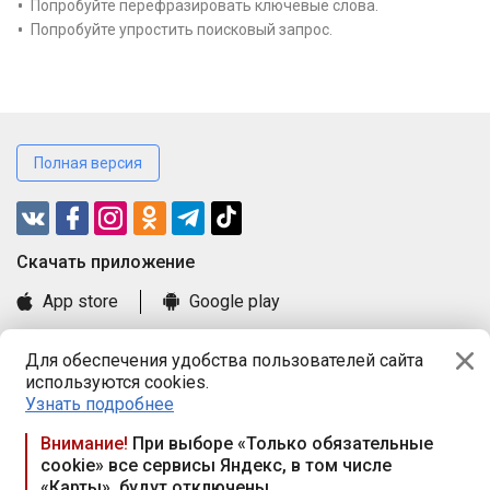
Попробуйте перефразировать ключевые слова.
Попробуйте упростить поисковый запрос.
Полная версия
Cкачать приложение
App store
Google play
Часто задаваемые вопросы
Для обеспечения удобства пользователей сайта
Книга замечаний и предложений
используются cookies.
Правила и документы
Узнать подробнее
Praca.by © 2000—2026, ООО «ПРАЦА БАЙ»
Внимание!
При выборе «Только обязательные
cookie» все сервисы Яндекс, в том числе
Республика Беларусь, 220114, г. Минск, пр-т Независимости
«Карты», будут отключены
117а, пом. № 9.