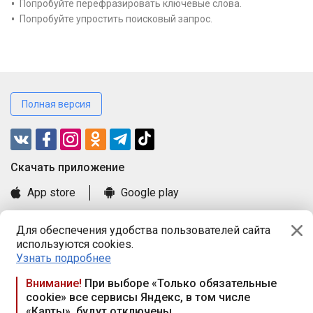
Попробуйте перефразировать ключевые слова.
Попробуйте упростить поисковый запрос.
Полная версия
Cкачать приложение
App store
Google play
Часто задаваемые вопросы
Для обеспечения удобства пользователей сайта
Книга замечаний и предложений
используются cookies.
Правила и документы
Узнать подробнее
Praca.by © 2000—2026, ООО «ПРАЦА БАЙ»
Внимание!
При выборе «Только обязательные
cookie» все сервисы Яндекс, в том числе
Республика Беларусь, 220114, г. Минск, пр-т Независимости
«Карты», будут отключены
117а, пом. № 9.