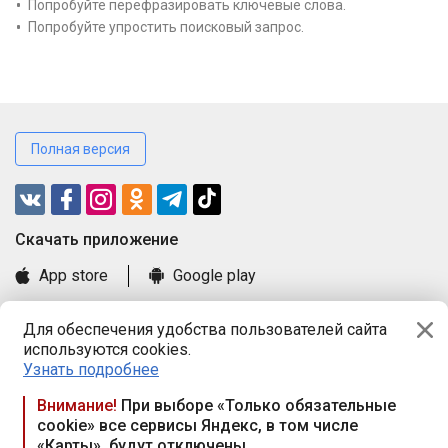
Попробуйте перефразировать ключевые слова.
Попробуйте упростить поисковый запрос.
Полная версия
Cкачать приложение
App store
Google play
Часто задаваемые вопросы
Для обеспечения удобства пользователей сайта
Книга замечаний и предложений
используются cookies.
Правила и документы
Узнать подробнее
Praca.by © 2000—2026, ООО «ПРАЦА БАЙ»
Внимание!
При выборе «Только обязательные
cookie» все сервисы Яндекс, в том числе
Республика Беларусь, 220114, г. Минск, пр-т Независимости
«Карты», будут отключены
117а, пом. № 9.