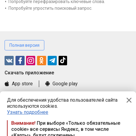
Попробуйте перефразировать ключевые слова.
Попробуйте упростить поисковый запрос.
Полная версия
Cкачать приложение
App store
Google play
Часто задаваемые вопросы
Для обеспечения удобства пользователей сайта
Книга замечаний и предложений
используются cookies.
Правила и документы
Узнать подробнее
Praca.by © 2000—2026, ООО «ПРАЦА БАЙ»
Внимание!
При выборе «Только обязательные
cookie» все сервисы Яндекс, в том числе
Республика Беларусь, 220114, г. Минск, пр-т Независимости
«Карты», будут отключены
117а, пом. № 9.