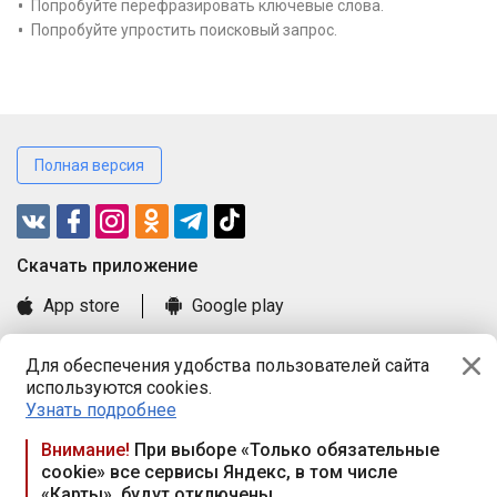
Попробуйте перефразировать ключевые слова.
Попробуйте упростить поисковый запрос.
Полная версия
Cкачать приложение
App store
Google play
Часто задаваемые вопросы
Для обеспечения удобства пользователей сайта
Книга замечаний и предложений
используются cookies.
Правила и документы
Узнать подробнее
Praca.by © 2000—2026, ООО «ПРАЦА БАЙ»
Внимание!
При выборе «Только обязательные
cookie» все сервисы Яндекс, в том числе
Республика Беларусь, 220114, г. Минск, пр-т Независимости
«Карты», будут отключены
117а, пом. № 9.