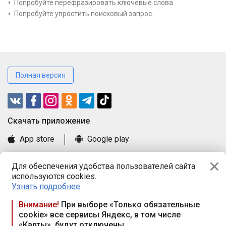
Попробуйте перефразировать ключевые слова.
Попробуйте упростить поисковый запрос.
Полная версия
Cкачать приложение
App store
Google play
Часто задаваемые вопросы
Для обеспечения удобства пользователей сайта
Книга замечаний и предложений
используются cookies.
Правила и документы
Узнать подробнее
Praca.by © 2000—2026, ООО «ПРАЦА БАЙ»
Внимание!
При выборе «Только обязательные
cookie» все сервисы Яндекс, в том числе
Республика Беларусь, 220114, г. Минск, пр-т Независимости
«Карты», будут отключены
117а, пом. № 9.