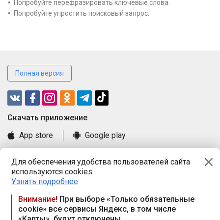
Попробуйте перефразировать ключевые слова.
Попробуйте упростить поисковый запрос.
Полная версия
Cкачать приложение
App store
Google play
Часто задаваемые вопросы
Для обеспечения удобства пользователей сайта
Книга замечаний и предложений
используются cookies.
Правила и документы
Узнать подробнее
Praca.by © 2000—2026, ООО «ПРАЦА БАЙ»
Внимание!
При выборе «Только обязательные
cookie» все сервисы Яндекс, в том числе
Республика Беларусь, 220114, г. Минск, пр-т Независимости
«Карты», будут отключены
117а, пом. № 9.