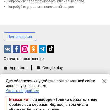
Попробуйте перефразировать ключевые слова.
Попробуйте упростить поисковый запрос.
Полная версия
Cкачать приложение
App store
Google play
Часто задаваемые вопросы
Для обеспечения удобства пользователей сайта
Книга замечаний и предложений
используются cookies.
Правила и документы
Узнать подробнее
Praca.by © 2000—2026, ООО «ПРАЦА БАЙ»
Внимание!
При выборе «Только обязательные
cookie» все сервисы Яндекс, в том числе
Республика Беларусь, 220114, г. Минск, пр-т Независимости
«Карты», будут отключены
117а, пом. № 9.