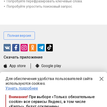
Попробуйте перефразировать ключевые слова.
Попробуйте упростить поисковый запрос.
Полная версия
Cкачать приложение
App store
Google play
Часто задаваемые вопросы
Для обеспечения удобства пользователей сайта
Книга замечаний и предложений
используются cookies.
Правила и документы
Узнать подробнее
Praca.by © 2000—2026, ООО «ПРАЦА БАЙ»
Внимание!
При выборе «Только обязательные
cookie» все сервисы Яндекс, в том числе
Республика Беларусь, 220114, г. Минск, пр-т Независимости
«Карты», будут отключены
117а, пом. № 9.