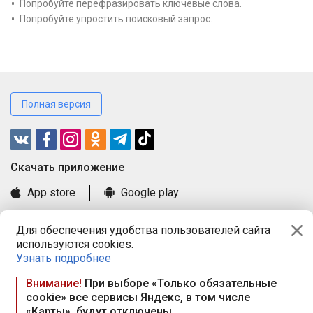
Попробуйте перефразировать ключевые слова.
Попробуйте упростить поисковый запрос.
Полная версия
Cкачать приложение
App store
Google play
Часто задаваемые вопросы
Для обеспечения удобства пользователей сайта
Книга замечаний и предложений
используются cookies.
Правила и документы
Узнать подробнее
Praca.by © 2000—2026, ООО «ПРАЦА БАЙ»
Внимание!
При выборе «Только обязательные
cookie» все сервисы Яндекс, в том числе
Республика Беларусь, 220114, г. Минск, пр-т Независимости
«Карты», будут отключены
117а, пом. № 9.