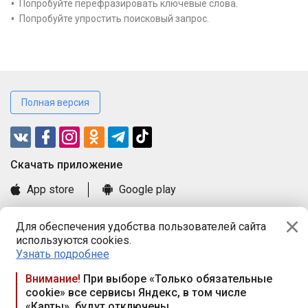
Попробуйте перефразировать ключевые слова.
Попробуйте упростить поисковый запрос.
Полная версия
Cкачать приложение
App store
Google play
Часто задаваемые вопросы
Для обеспечения удобства пользователей сайта
Книга замечаний и предложений
используются cookies.
Правила и документы
Узнать подробнее
Praca.by © 2000—2026, ООО «ПРАЦА БАЙ»
Внимание!
При выборе «Только обязательные
cookie» все сервисы Яндекс, в том числе
Республика Беларусь, 220114, г. Минск, пр-т Независимости
«Карты», будут отключены
117а, пом. № 9.