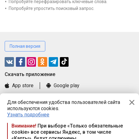
Попробуйте перефразировать ключевые слова.
Попробуйте упростить поисковый запрос.
Полная версия
Cкачать приложение
App store
Google play
Часто задаваемые вопросы
Для обеспечения удобства пользователей сайта
Книга замечаний и предложений
используются cookies.
Правила и документы
Узнать подробнее
Praca.by © 2000—2026, ООО «ПРАЦА БАЙ»
Внимание!
При выборе «Только обязательные
cookie» все сервисы Яндекс, в том числе
Республика Беларусь, 220114, г. Минск, пр-т Независимости
«Карты», будут отключены
117а, пом. № 9.