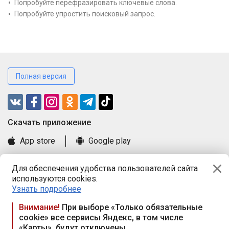
Попробуйте перефразировать ключевые слова.
Попробуйте упростить поисковый запрос.
Полная версия
Cкачать приложение
App store
Google play
Часто задаваемые вопросы
Для обеспечения удобства пользователей сайта
Книга замечаний и предложений
используются cookies.
Правила и документы
Узнать подробнее
Praca.by © 2000—2026, ООО «ПРАЦА БАЙ»
Внимание!
При выборе «Только обязательные
cookie» все сервисы Яндекс, в том числе
Республика Беларусь, 220114, г. Минск, пр-т Независимости
«Карты», будут отключены
117а, пом. № 9.