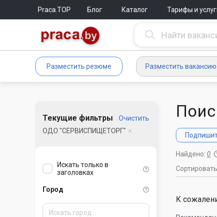
Praca.TOP
Блог
Каталог
Тарифы и услуг
Разместить резюме
Разместить вакансию
Поис
Текущие фильтры
Очистить
ОДО "СЕРВИСПИЩЕТОРГ"
Подпишите
Найдено:
0
Искать только в
Сортироват
заголовках
Город
К сожалени