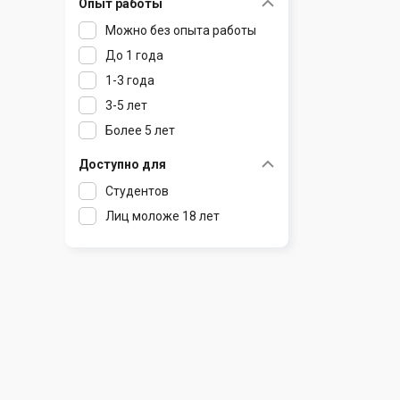
Опыт работы
Раков
Шклов
Можно без опыта работы
Ратомка
До 1 года
Самохваловичи
1-3 года
Сеница
3-5 лет
Слуцк
Более 5 лет
Смиловичи
Смолевичи
Доступно для
Солигорск
Студентов
Старые Дороги
Лиц моложе 18 лет
Столбцы
Тарасово
Узда
Фаниполь
Червень
Щомыслица