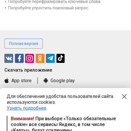
Попробуйте перефразировать ключевые слова.
Попробуйте упростить поисковый запрос.
Полная версия
Cкачать приложение
App store
Google play
Часто задаваемые вопросы
Для обеспечения удобства пользователей сайта
Книга замечаний и предложений
используются cookies.
Правила и документы
Узнать подробнее
Praca.by © 2000—2026, ООО «ПРАЦА БАЙ»
Внимание!
При выборе «Только обязательные
cookie» все сервисы Яндекс, в том числе
Республика Беларусь, 220114, г. Минск, пр-т Независимости
«Карты», будут отключены
117а, пом. № 9.