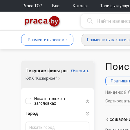
Praca.TOP
Блог
Каталог
Тарифы и услуг
Разместить резюме
Разместить вакансию
Поис
Текущие фильтры
Очистить
КФХ "Козырное"
Подпишите
Найдено:
0
Искать только в
Сортироват
заголовках
Город
К сожалени