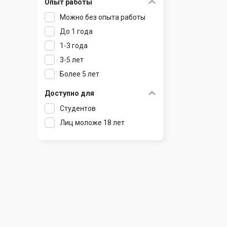
Опыт работы
Раков
Шклов
Можно без опыта работы
Ратомка
До 1 года
Самохваловичи
1-3 года
Сеница
3-5 лет
Слуцк
Более 5 лет
Смиловичи
Смолевичи
Доступно для
Солигорск
Студентов
Старые Дороги
Лиц моложе 18 лет
Столбцы
Тарасово
Узда
Фаниполь
Червень
Щомыслица