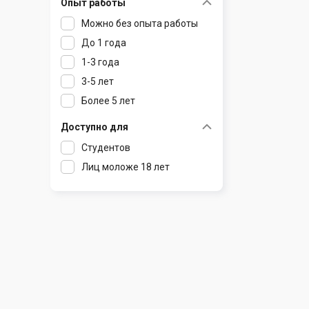
Опыт работы
Раков
Шклов
Можно без опыта работы
Ратомка
До 1 года
Самохваловичи
1-3 года
Сеница
3-5 лет
Слуцк
Более 5 лет
Смиловичи
Смолевичи
Доступно для
Солигорск
Студентов
Старые Дороги
Лиц моложе 18 лет
Столбцы
Тарасово
Узда
Фаниполь
Червень
Щомыслица