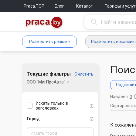
Praca.TOP
Блог
Каталог
Тарифы и услуг
Разместить резюме
Разместить вакансию
Поис
Текущие фильтры
Очистить
ООО "МигПроАвто"
Подпишите
Найдено:
0
Искать только в
Сортироват
заголовках
Город
К сожалени