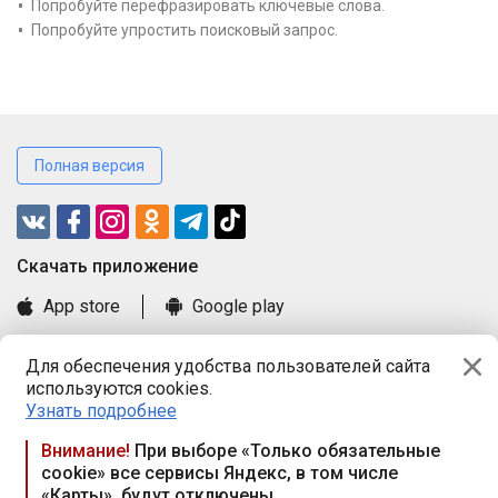
Попробуйте перефразировать ключевые слова.
Попробуйте упростить поисковый запрос.
Полная версия
Cкачать приложение
App store
Google play
Часто задаваемые вопросы
Для обеспечения удобства пользователей сайта
Книга замечаний и предложений
используются cookies.
Правила и документы
Узнать подробнее
Praca.by © 2000—2026, ООО «ПРАЦА БАЙ»
Внимание!
При выборе «Только обязательные
cookie» все сервисы Яндекс, в том числе
Республика Беларусь, 220114, г. Минск, пр-т Независимости
«Карты», будут отключены
117а, пом. № 9.