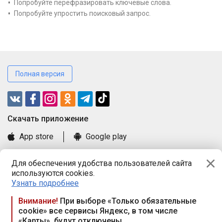
Попробуйте перефразировать ключевые слова.
Попробуйте упростить поисковый запрос.
Полная версия
Cкачать приложение
App store
Google play
Часто задаваемые вопросы
Для обеспечения удобства пользователей сайта
Книга замечаний и предложений
используются cookies.
Правила и документы
Узнать подробнее
Praca.by © 2000—2026, ООО «ПРАЦА БАЙ»
Внимание!
При выборе «Только обязательные
cookie» все сервисы Яндекс, в том числе
Республика Беларусь, 220114, г. Минск, пр-т Независимости
«Карты», будут отключены
117а, пом. № 9.