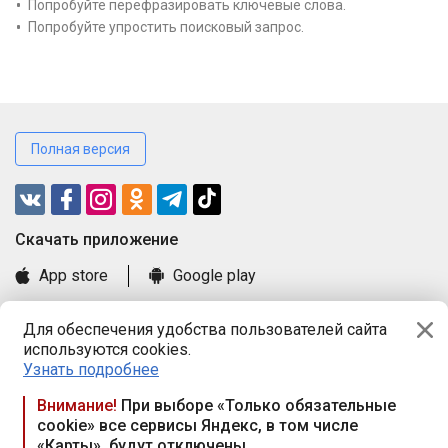
Попробуйте перефразировать ключевые слова.
Попробуйте упростить поисковый запрос.
Полная версия
Cкачать приложение
App store
Google play
Часто задаваемые вопросы
Для обеспечения удобства пользователей сайта
Книга замечаний и предложений
используются cookies.
Правила и документы
Узнать подробнее
Praca.by © 2000—2026, ООО «ПРАЦА БАЙ»
Внимание!
При выборе «Только обязательные
cookie» все сервисы Яндекс, в том числе
Республика Беларусь, 220114, г. Минск, пр-т Независимости
«Карты», будут отключены
117а, пом. № 9.