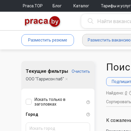
Praca.TOP
Блог
Каталог
Тарифы и услуг
Разместить резюме
Разместить вакансию
Поис
Текущие фильтры
Очистить
ООО "Гаррисон паб"
Подпишите
Найдено:
0
Искать только в
Сортироват
заголовках
Город
К сожалени