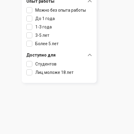
Опыт работы
Раков
Шклов
Можно без опыта работы
Ратомка
До 1 года
Самохваловичи
1-3 года
Сеница
3-5 лет
Слуцк
Более 5 лет
Смиловичи
Смолевичи
Доступно для
Солигорск
Студентов
Старые Дороги
Лиц моложе 18 лет
Столбцы
Тарасово
Узда
Фаниполь
Червень
Щомыслица