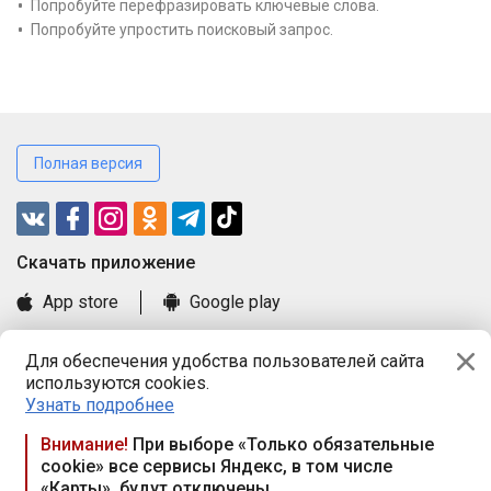
Попробуйте перефразировать ключевые слова.
Попробуйте упростить поисковый запрос.
Полная версия
Cкачать приложение
App store
Google play
Часто задаваемые вопросы
Для обеспечения удобства пользователей сайта
Книга замечаний и предложений
используются cookies.
Правила и документы
Узнать подробнее
Praca.by © 2000—2026, ООО «ПРАЦА БАЙ»
Внимание!
При выборе «Только обязательные
cookie» все сервисы Яндекс, в том числе
Республика Беларусь, 220114, г. Минск, пр-т Независимости
«Карты», будут отключены
117а, пом. № 9.