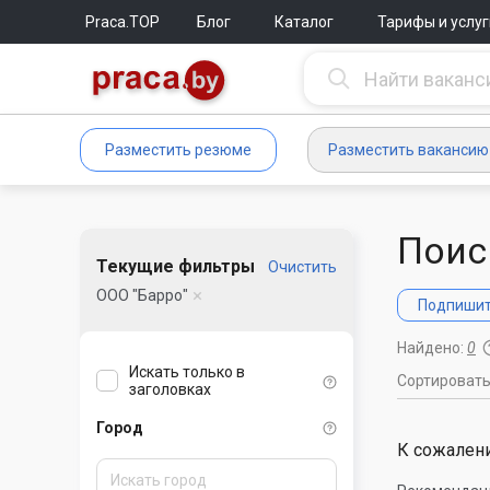
Praca.TOP
Блог
Каталог
Тарифы и услуг
Разместить резюме
Разместить вакансию
Поис
Текущие фильтры
Очистить
ООО "Барро"
Подпишите
Найдено:
0
Искать только в
Сортироват
заголовках
Город
К сожалени