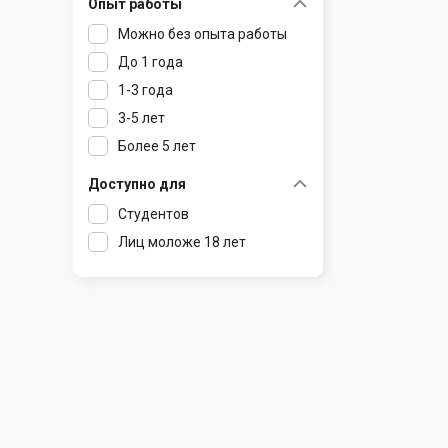
Опыт работы
Раков
Шклов
Можно без опыта работы
Ратомка
До 1 года
Самохваловичи
1-3 года
Сеница
3-5 лет
Слуцк
Более 5 лет
Смиловичи
Смолевичи
Доступно для
Солигорск
Студентов
Старые Дороги
Лиц моложе 18 лет
Столбцы
Тарасово
Узда
Фаниполь
Червень
Щомыслица