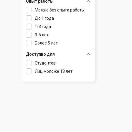
Опыт работы
Раков
Шклов
Можно без опыта работы
Ратомка
До 1 года
Самохваловичи
1-3 года
Сеница
3-5 лет
Слуцк
Более 5 лет
Смиловичи
Смолевичи
Доступно для
Солигорск
Студентов
Старые Дороги
Лиц моложе 18 лет
Столбцы
Тарасово
Узда
Фаниполь
Червень
Щомыслица