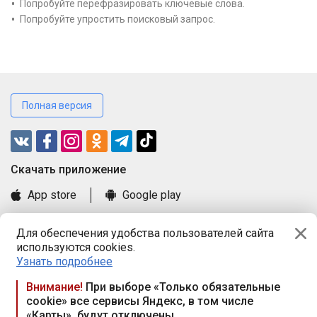
Попробуйте перефразировать ключевые слова.
Попробуйте упростить поисковый запрос.
Полная версия
Cкачать приложение
App store
Google play
Часто задаваемые вопросы
Для обеспечения удобства пользователей сайта
Книга замечаний и предложений
используются cookies.
Правила и документы
Узнать подробнее
Praca.by © 2000—2026, ООО «ПРАЦА БАЙ»
Внимание!
При выборе «Только обязательные
cookie» все сервисы Яндекс, в том числе
Республика Беларусь, 220114, г. Минск, пр-т Независимости
«Карты», будут отключены
117а, пом. № 9.