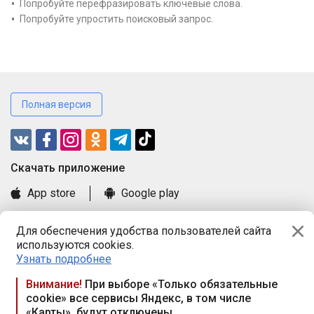
Попробуйте перефразировать ключевые слова.
Попробуйте упростить поисковый запрос.
Полная версия
Cкачать приложение
App store
Google play
Часто задаваемые вопросы
Для обеспечения удобства пользователей сайта
Книга замечаний и предложений
используются cookies.
Правила и документы
Узнать подробнее
Praca.by © 2000—2026, ООО «ПРАЦА БАЙ»
Внимание!
При выборе «Только обязательные
cookie» все сервисы Яндекс, в том числе
Республика Беларусь, 220114, г. Минск, пр-т Независимости
«Карты», будут отключены
117а, пом. № 9.