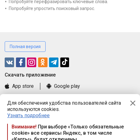
Попробуйте перефразировать ключевые слова.
Попробуйте упростить поисковый запрос.
Полная версия
Cкачать приложение
App store
Google play
Часто задаваемые вопросы
Для обеспечения удобства пользователей сайта
Книга замечаний и предложений
используются cookies.
Правила и документы
Узнать подробнее
Praca.by © 2000—2026, ООО «ПРАЦА БАЙ»
Внимание!
При выборе «Только обязательные
cookie» все сервисы Яндекс, в том числе
Республика Беларусь, 220114, г. Минск, пр-т Независимости
«Карты», будут отключены
117а, пом. № 9.