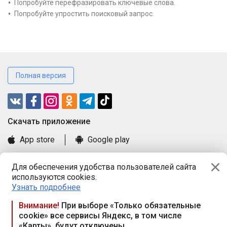
Попробуйте перефразировать ключевые слова.
Попробуйте упростить поисковый запрос.
Полная версия
Cкачать приложение
App store
Google play
Часто задаваемые вопросы
Для обеспечения удобства пользователей сайта
Книга замечаний и предложений
используются cookies.
Правила и документы
Узнать подробнее
Praca.by © 2000—2026, ООО «ПРАЦА БАЙ»
Внимание!
При выборе «Только обязательные
cookie» все сервисы Яндекс, в том числе
Республика Беларусь, 220114, г. Минск, пр-т Независимости
«Карты», будут отключены
117а, пом. № 9.