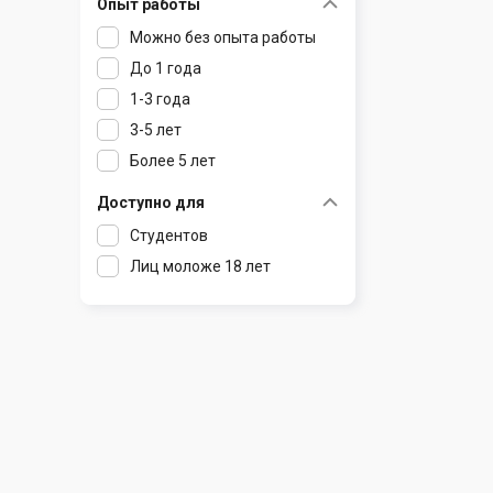
Опыт работы
Раков
Шклов
Можно без опыта работы
Ратомка
До 1 года
Самохваловичи
1-3 года
Сеница
3-5 лет
Слуцк
Более 5 лет
Смиловичи
Смолевичи
Доступно для
Солигорск
Студентов
Старые Дороги
Лиц моложе 18 лет
Столбцы
Тарасово
Узда
Фаниполь
Червень
Щомыслица