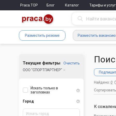
Praca.TOP
Блог
Каталог
Тарифы и услуг
Разместить резюме
Разместить вакансию
Поис
Текущие фильтры
Очистить
ООО "СПОРТПАРТНЕР"
Подпишите
Найдено:
0
Искать только в
Сортироват
заголовках
Город
К сожалени