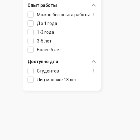
Опыт работы
Раков
Шклов
Можно без опыта работы
1
Ратомка
До 1 года
Самохваловичи
1-3 года
Сеница
3-5 лет
Слуцк
Более 5 лет
Смиловичи
Смолевичи
Доступно для
Солигорск
Студентов
1
Старые Дороги
Лиц моложе 18 лет
Столбцы
Тарасово
Узда
Фаниполь
Червень
Щомыслица