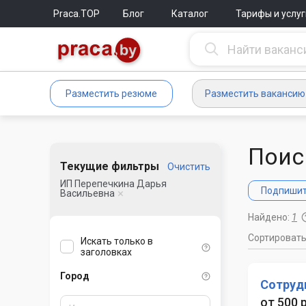
Praca.TOP
Блог
Каталог
Тарифы и услуг
Разместить резюме
Разместить вакансию
Поис
Текущие фильтры
Очистить
ИП Перепечкина Дарья
Подпишите
Васильевна
Найдено:
1
Сортироват
Искать только в
заголовках
Город
Сотруд
от 500 