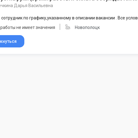
ечкина Дарья Васильевна
 сотрудник по графику,указанному в описании вакансии . Все усл
 работы не имеет значения
Новополоцк
кнуться