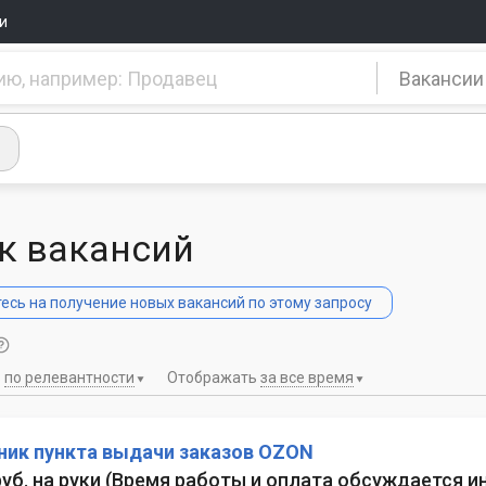
и
Вакансии
к вакансий
сь на получение новых вакансий по этому запросу
ь
по релевантности
Отображать
за все время
ник пункта выдачи заказов OZON
руб. на руки
(
Время работы и оплата обсуждается и