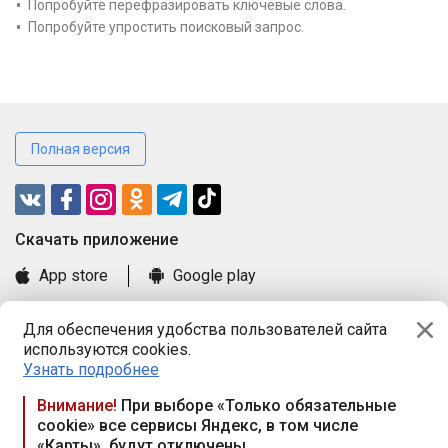
Попробуйте перефразировать ключевые слова.
Попробуйте упростить поисковый запрос.
Полная версия
Cкачать приложение
App store
Google play
Часто задаваемые вопросы
Для обеспечения удобства пользователей сайта
Книга замечаний и предложений
используются cookies.
Правила и документы
Узнать подробнее
Praca.by © 2000—2026, ООО «ПРАЦА БАЙ»
Внимание!
При выборе «Только обязательные
cookie» все сервисы Яндекс, в том числе
Республика Беларусь, 220114, г. Минск, пр-т Независимости
«Карты», будут отключены
117а, пом. № 9.