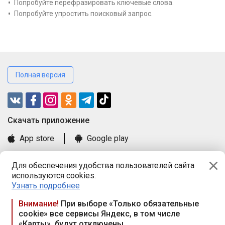
Попробуйте перефразировать ключевые слова.
Попробуйте упростить поисковый запрос.
Полная версия
Cкачать приложение
App store
Google play
Часто задаваемые вопросы
Для обеспечения удобства пользователей сайта
Книга замечаний и предложений
используются cookies.
Правила и документы
Узнать подробнее
Praca.by © 2000—2026, ООО «ПРАЦА БАЙ»
Внимание!
При выборе «Только обязательные
cookie» все сервисы Яндекс, в том числе
Республика Беларусь, 220114, г. Минск, пр-т Независимости
«Карты», будут отключены
117а, пом. № 9.